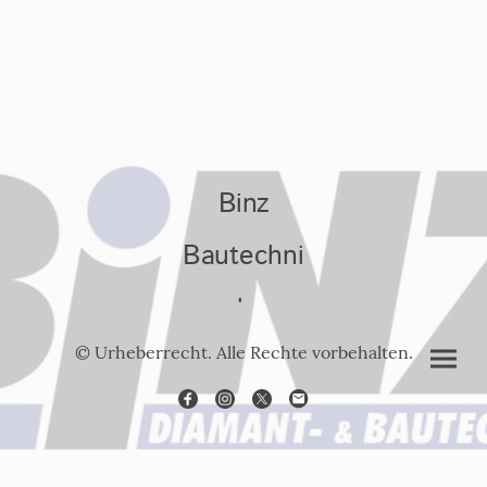
Binz
Bautechni
k
© Urheberrecht. Alle Rechte vorbehalten.