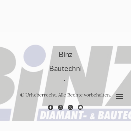
Binz
Bautechni
k
© Urheberrecht. Alle Rechte vorbehalten.