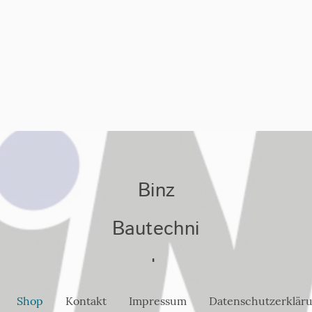
Binz
Bautechni
k
Shop
Kontakt
Impressum
Datenschutzerklär