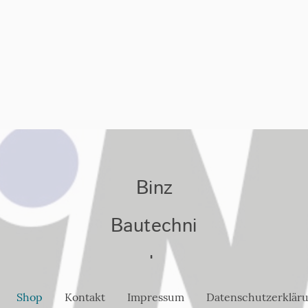
Binz
Bautechni
k
Shop
Kontakt
Impressum
Datenschutzerklär