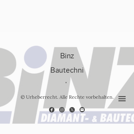
Binz
Bautechni
k
© Urheberrecht. Alle Rechte vorbehalten.