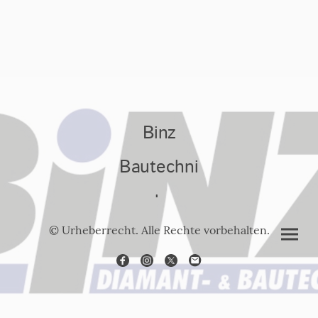
Binz
Bautechni
k
© Urheberrecht. Alle Rechte vorbehalten.