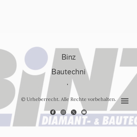
Binz
Bautechni
k
© Urheberrecht. Alle Rechte vorbehalten.