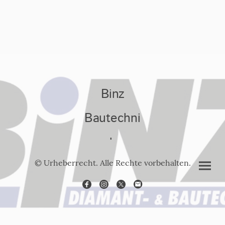
Binz
Bautechni
k
© Urheberrecht. Alle Rechte vorbehalten.