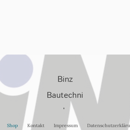
Binz
Bautechni
k
Shop
Kontakt
Impressum
Datenschutzerklär