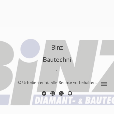
Binz
Bautechni
k
© Urheberrecht. Alle Rechte vorbehalten.