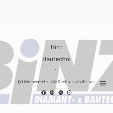
Binz
Bautechni
k
© Urheberrecht. Alle Rechte vorbehalten.