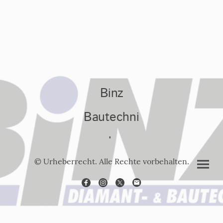
Binz
Bautechni
k
© Urheberrecht. Alle Rechte vorbehalten.