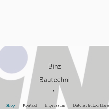
Binz
Bautechni
k
Shop
Kontakt
Impressum
Datenschutzerklär