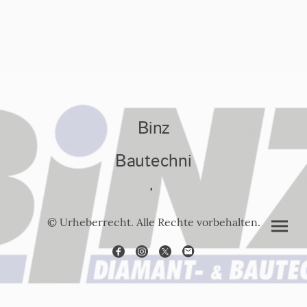
Binz
Bautechni
k
© Urheberrecht. Alle Rechte vorbehalten.