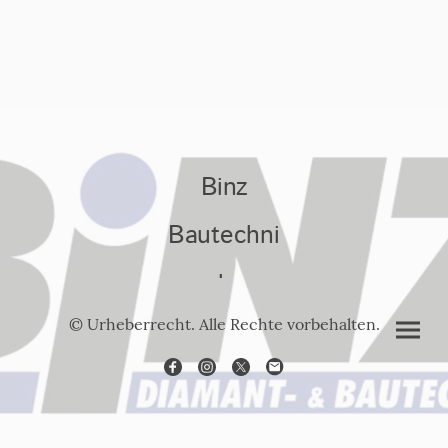
Binz
Bautechni
k
© Urheberrecht. Alle Rechte vorbehalten.