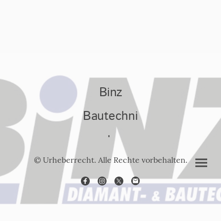
Binz
Bautechni
k
© Urheberrecht. Alle Rechte vorbehalten.