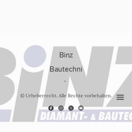
Binz
Bautechni
k
© Urheberrecht. Alle Rechte vorbehalten.