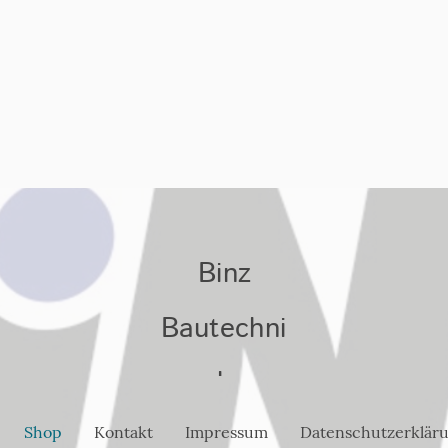
Binz
Bautechni
k
Shop
Kontakt
Impressum
Datenschutzerklär