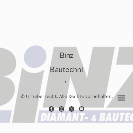
Binz
Bautechni
k
© Urheberrecht. Alle Rechte vorbehalten.