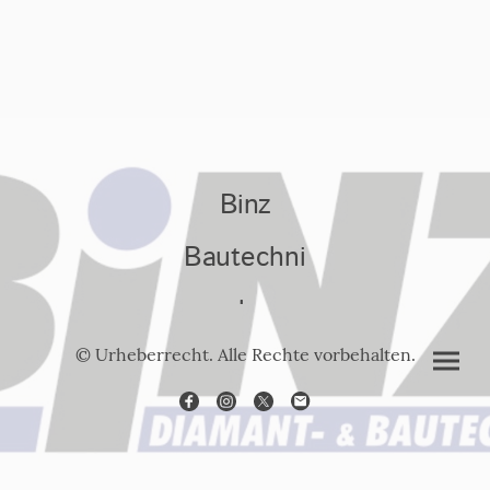
Binz
Bautechni
k
© Urheberrecht. Alle Rechte vorbehalten.