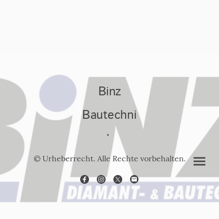
Binz
Bautechni
k
© Urheberrecht. Alle Rechte vorbehalten.