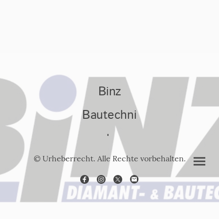
Binz
Bautechni
k
© Urheberrecht. Alle Rechte vorbehalten.