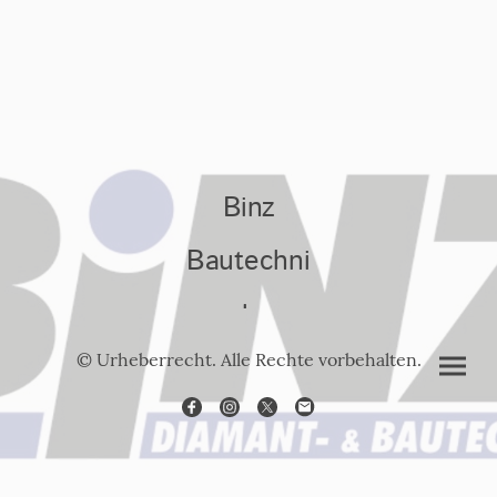
Binz
Bautechni
k
© Urheberrecht. Alle Rechte vorbehalten.