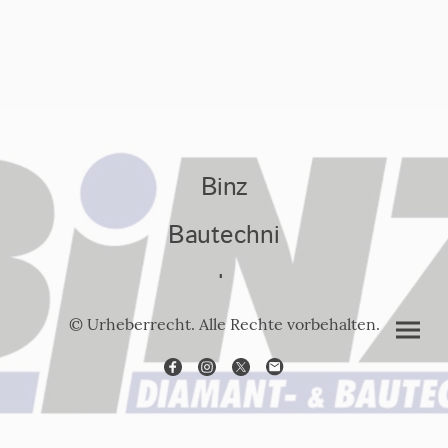
Binz
Bautechni
k
© Urheberrecht. Alle Rechte vorbehalten.